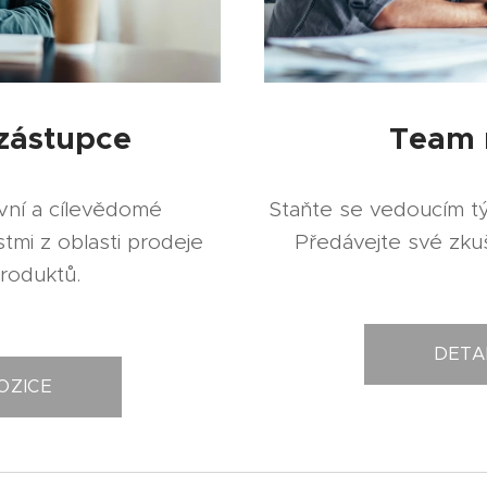
Team 
zástupce
Staňte se vedoucím t
vní a cílevědomé
Předávejte své zkuše
mi z oblasti prodeje
produktů.
DETA
OZICE