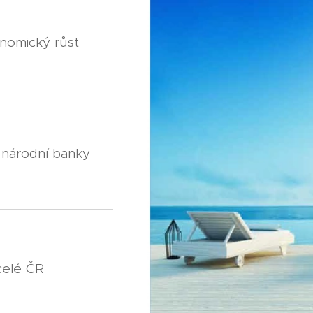
onomický růst
 národní banky
celé ČR