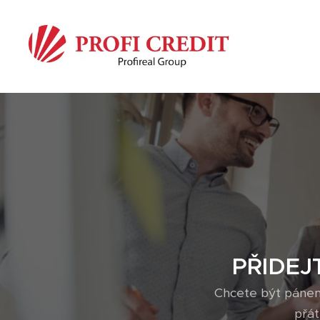
PŘIDEJ
Chcete být pánem
přá