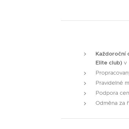
Každoroční 
Elite club)
v 
Propracovan
Pravidelné 
Podpora cent
Odměna za řá