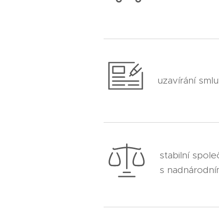
uzavírání sml
stabilní spol
s nadnárodn