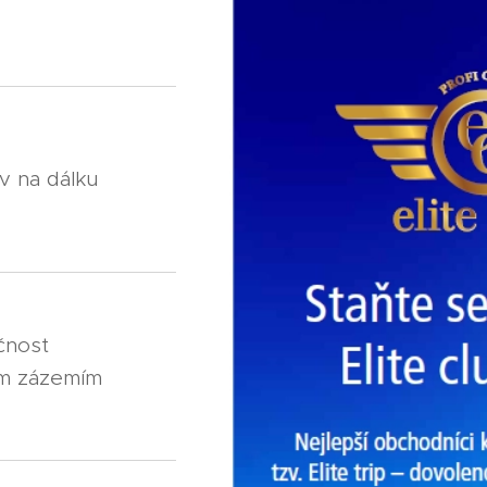
uv na dálku
ečnost
ím zázemím