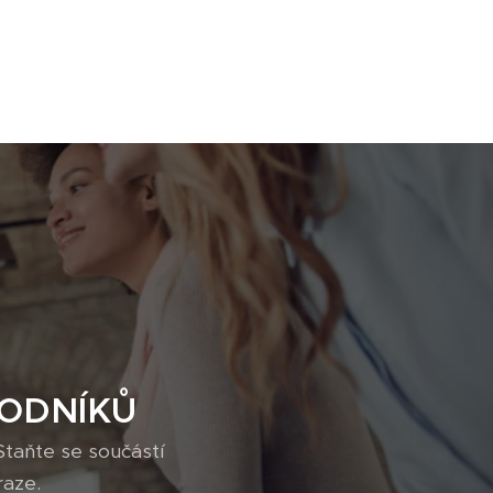
HODNÍKŮ
taňte se součástí
aze.