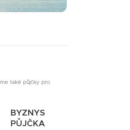
íme také půjčky pro
BYZNYS
PŮJČKA