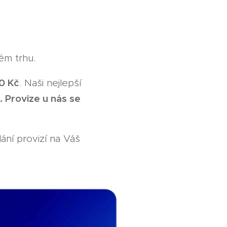
ém trhu.
0 Kč
. Naši nejlepší
n. Provize u nás se
ání provizí na Váš